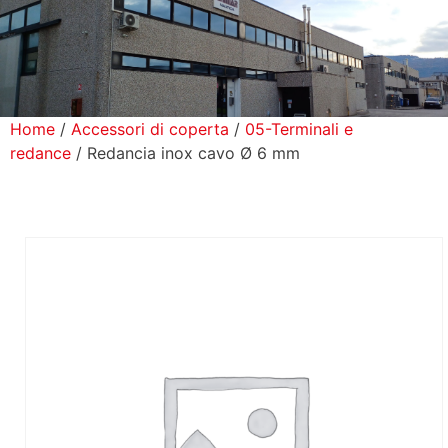
icerca Prodotti
ontatti
Home
/
Accessori di coperta
/
05-Terminali e
redance
/ Redancia inox cavo Ø 6 mm