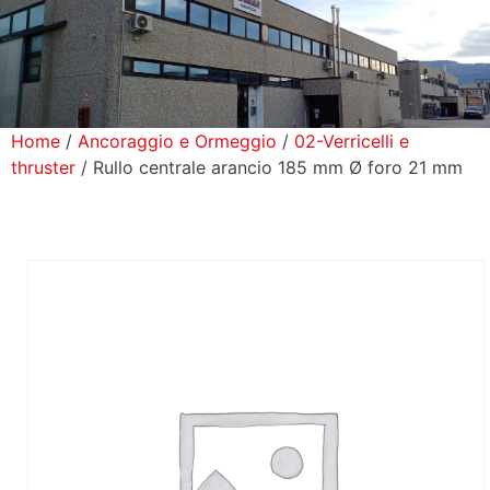
icerca Prodotti
ontatti
Home
/
Ancoraggio e Ormeggio
/
02-Verricelli e
thruster
/ Rullo centrale arancio 185 mm Ø foro 21 mm