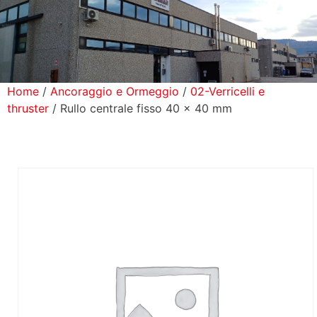
icerca Prodotti
ontatti
Home
/
Ancoraggio e Ormeggio
/
02-Verricelli e
thruster
/ Rullo centrale fisso 40 x 40 mm