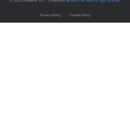
© 2025 UNIMAR S.r.l. | Powered by
Work On Web di Staz Andrea
.
Privacy Policy
Cookie Policy