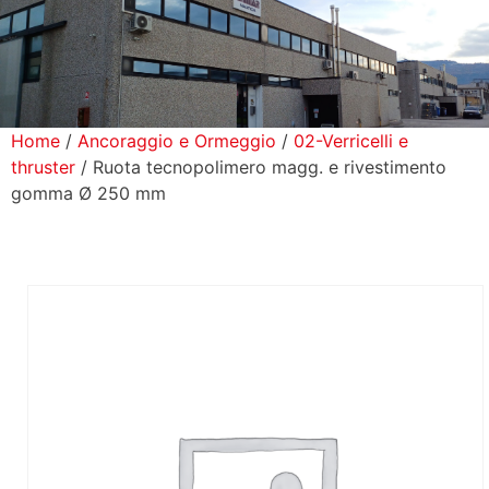
icerca Prodotti
ontatti
Home
/
Ancoraggio e Ormeggio
/
02-Verricelli e
thruster
/ Ruota tecnopolimero magg. e rivestimento
gomma Ø 250 mm