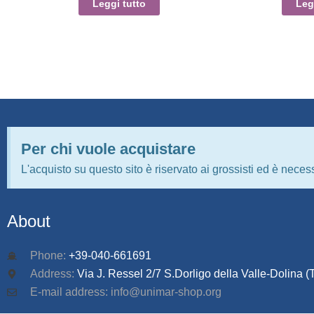
Leggi tutto
Leg
Per chi vuole acquistare
L'acquisto su questo sito è riservato ai grossisti ed è necess
About
Phone:
+39-040-661691
Address:
Via J. Ressel 2/7 S.Dorligo della Valle-Dolina (T
E-mail address: info@unimar-shop.org