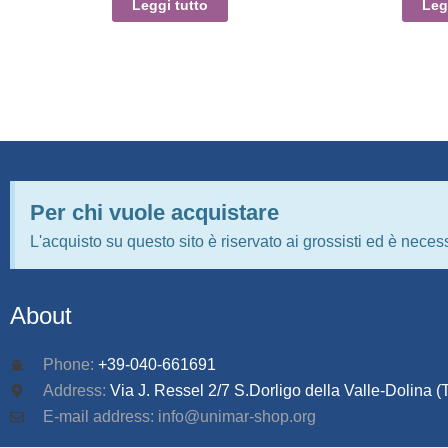
Leggi tutto
Leg
Per chi vuole acquistare
L'acquisto su questo sito è riservato ai grossisti ed è necess
About
Phone:
+39-040-661691
Address:
Via J. Ressel 2/7 S.Dorligo della Valle-Dolina (T
E-mail address: info@unimar-shop.org