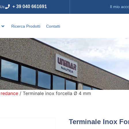
+ 39 040 661691
Il mio acc
 Us:
o
Ricerca Prodotti
Contatti
 redance
/ Terminale inox forcella Ø 4 mm
Terminale Inox Fo