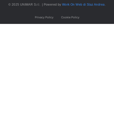
© 2025 UNIMAR S.r.l. | Powered by
Work On Web di Staz Andrea
.
Privacy Policy
Cookie Policy