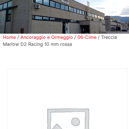
icerca Prodotti
ontatti
Home
/
Ancoraggio e Ormeggio
/
06-Cime
/ Treccia
Marlow D2 Racing 10 mm rossa