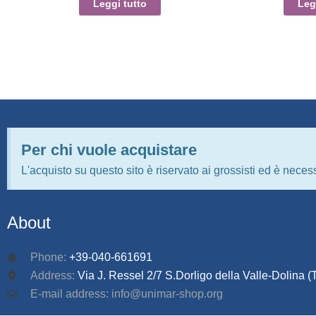
Leggi tutto
Leg
Per chi vuole acquistare
L'acquisto su questo sito è riservato ai grossisti ed è necess
About
Phone:
+39-040-661691
Address:
Via J. Ressel 2/7 S.Dorligo della Valle-Dolina (T
E-mail address: info@unimar-shop.org