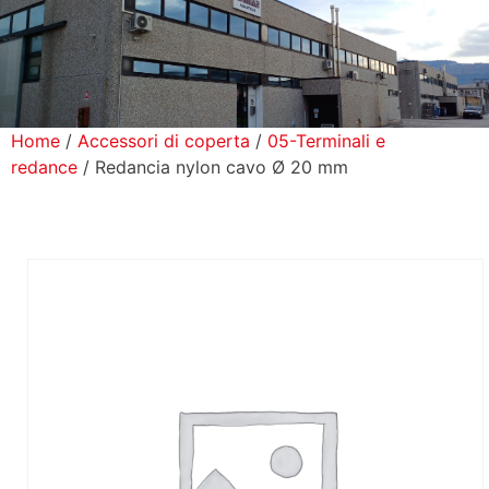
icerca Prodotti
ontatti
Home
/
Accessori di coperta
/
05-Terminali e
redance
/ Redancia nylon cavo Ø 20 mm