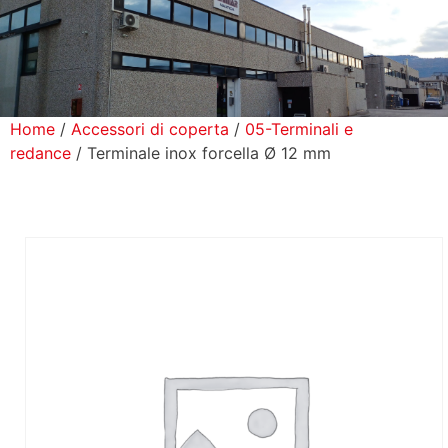
icerca Prodotti
ontatti
Home
/
Accessori di coperta
/
05-Terminali e
redance
/ Terminale inox forcella Ø 12 mm